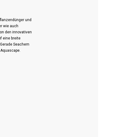
pflanzendünger und
r wie auch
von den innovativen
 eine breite
n. Gerade Seachem
m Aquascape.