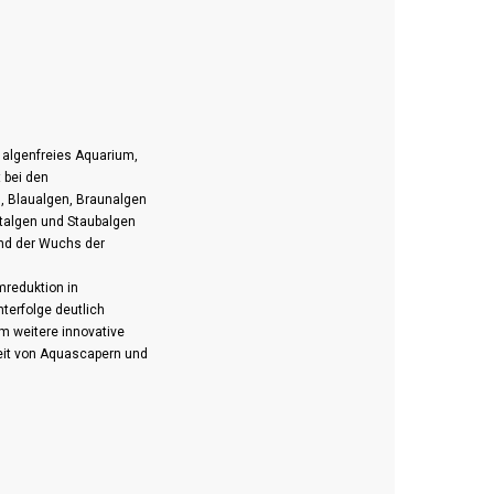
n algenfreies Aquarium,
 bei den
 Blaualgen, Braunalgen
ktalgen und Staubalgen
nd der Wuchs der
mreduktion in
terfolge deutlich
m weitere innovative
eit von Aquascapern und