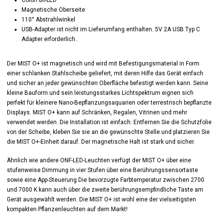
ColorFull-LED
Magnetische Oberseite
110° Abstrahlwinkel
USB-Adapter ist nicht im Lieferumfang enthalten. 5V 2A USB Typ C
Adapter erforderlich.
Der MIST O+ ist magnetisch und wird mit Befestigungsmaterial in Form
einer schlanken Stahlscheibe geliefert, mit deren Hilfe das Gerät einfach
und sicher an jeder gewünschten Oberfläche befestigt werden kann. Seine
kleine Bauform und sein leistungsstarkes Lichtspektrum eignen sich
perfekt für kleinere Nano-Bepflanzungsaquarien oder terrestrisch bepflanzte
Displays. MIST O+ kann auf Schränken, Regalen, Vitrinen und mehr
verwendet werden. Die Installation ist einfach: Entfernen Sie die Schutzfolie
von der Scheibe, kleben Sie sie an die gewünschte Stelle und platzieren Sie
die MIST O+-Einheit darauf. Der magnetische Halt ist stark und sicher.
Ähnlich wie andere ONF-LED-Leuchten verfügt der MIST O+ über eine
stufenweise Dimmung in vier Stufen über eine Berührungssensortaste
sowie eine App-Steuerung Die bevorzugte Farbtemperatur zwischen 2700
und 7000 K kann auch über die zweite berührungsempfindliche Taste am
Gerät ausgewählt werden. Die MIST O+ ist wohl eine der vielseitigsten
kompakten Pflanzenleuchten auf dem Markt!