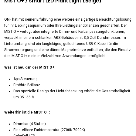
MIST O+ / Smart LED Plant Light (Beige)
ONF hat mit seiner Erfahrung eine weitere einzigartige Beleuchtungslösung
für Ihr Lieblingsaquarium oder Ihre Lieblingslandpflanzen geschaffen. Der
MIST O + verfügt über integrierte Dimm- und Farbanpassungsfunktionen,
verpackt in einem schlanken ABS-Gehäuse mit 3,5 Zoll Durchmesser. Im
Lieferumfang sind ein langlebiges, geflochtenes USB-C-Kabel für die
Stromversorgung und eine dünne Magnetmünze enthalten, die den Einsatz
des MIST O i+ n einer Vielzahl von Anwendungen ermöglicht:
Was ist neu dan der MIST O+:
App-Steuerung
Erhöhte Brillanz
Das spezielle Design der Lichtabdeckung erhöht die Gesamthelligkeit
um 35–55 %.
Weiterhin ist die MIST O+:
Dimmbar (4 Stufen)
Einstellbare Farbtemperatur (2700K-7000K)