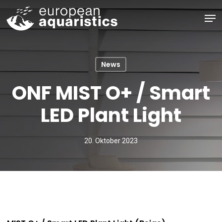
Skip
Men
to
main
Close
content
Menu
News
ONF MIST O+ / Smart
LED Plant Light
20. Oktober 2023