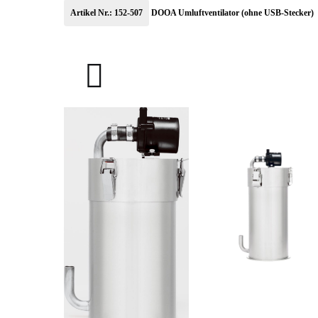
Artikel Nr.: 152-507
DOOA Umluftventilator (ohne USB-Stecker)
NA_Super_Jet_Filter_ES-
Super_Jet_Filter_ES-
150_Ver2_s
300_Ver2_086A3334
險・
_s_2