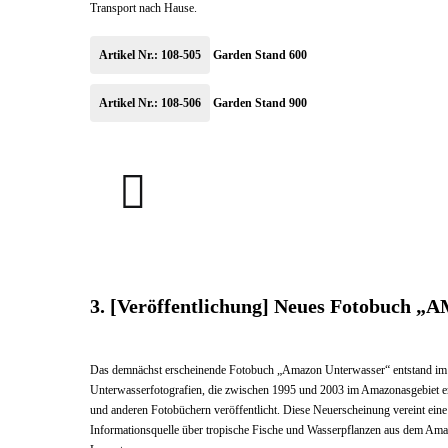
Transport nach Hause.
Artikel Nr.: 108-505
Garden Stand 600
Artikel Nr.: 108-506
Garden Stand 900
Garden
Garden
stand
stand
900
600
3. [Veröffentlichung] Neues Fotobu
Das demnächst erscheinende Fotobuch „Amazon Unterwasser“ entstand i
Unterwasserfotografien, die zwischen 1995 und 2003 im Amazonasgebiet e
und anderen Fotobüchern veröffentlicht. Diese Neuerscheinung vereint eine s
Informationsquelle über tropische Fische und Wasserpflanzen aus dem Amazo