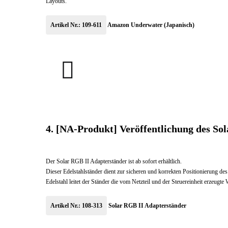
Layouts.
Artikel Nr.: 109-611
Amazon Underwater (Japanisch)
Cover_AMAZON-
UNDERWATER
4. [NA-Produkt] Veröffentlichung des So
Der Solar RGB II Adapterständer ist ab sofort erhältlich.
Dieser Edelstahlständer dient zur sicheren und korrekten Positionierung de
Edelstahl leitet der Ständer die vom Netzteil und der Steuereinheit erzeug
Artikel Nr.: 108-313
Solar RGB II Adapterständer