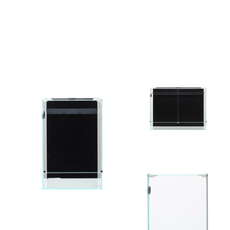
DOOA
DOOA
System
System
Paluda
Paluda
300
600
DOOA
Neo
glass
Paluda
300