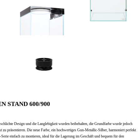
Magnet
part
for
DOOA
Circulation
Fan
40_2
DOOA
Circulation
Fan
40
DEN STAND 600/900
schlichte Design und die Langlebigkeit wurden beibehalten, die Grundfarbe wurde jedoch
ukt zu präsentieren. Die neue Farbe, ein hochwertiges Gun-Metallic-Silber, harmoniert perfekt
-Serie einfach zu montieren, ideal für die Lagerung im Geschäft und bequem für den