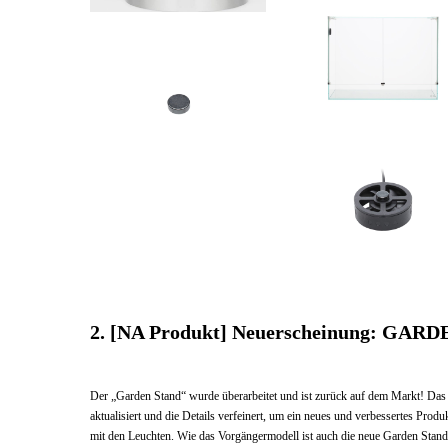
DOOA
Neo
glass
Magnet
Paluda
part
600
for
DOOA
Circulation
Fan
Magnet
40_3
part
for
DOOA
Circulation
Fan
40_1
2. [NA Produkt] Neuerscheinung: GAR
Der „Garden Stand“ wurde überarbeitet und ist zurück auf dem Markt! Das 
aktualisiert und die Details verfeinert, um ein neues und verbessertes Prod
mit den Leuchten. Wie das Vorgängermodell ist auch die neue Garden Stand