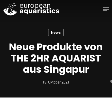
Skip
Men
to
main
Close
content
Menu
News
Neue Produkte von
THE 2HR AQUARIST
aus Singapur
18. Oktober 2021