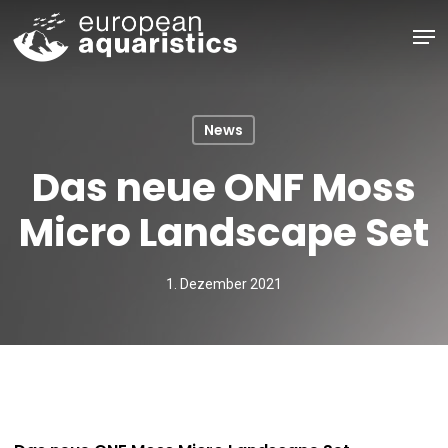
Skip
Men
to
main
Close
content
Menu
News
Das neue ONF Moss
Micro Landscape Set
1. Dezember 2021