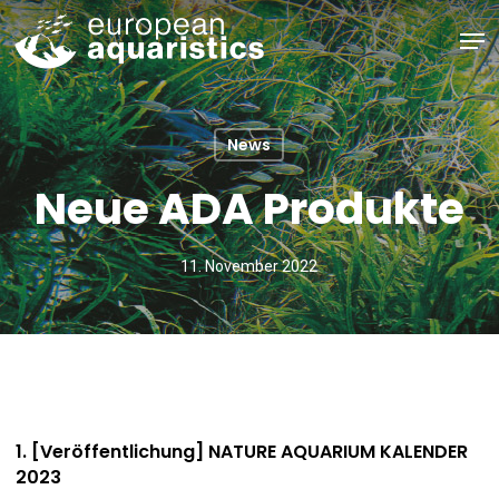
Skip
Men
to
main
Close
content
Menu
News
Neue ADA Produkte
11. November 2022
1. [Veröffentlichung] NATURE AQUARIUM KALENDER
2023