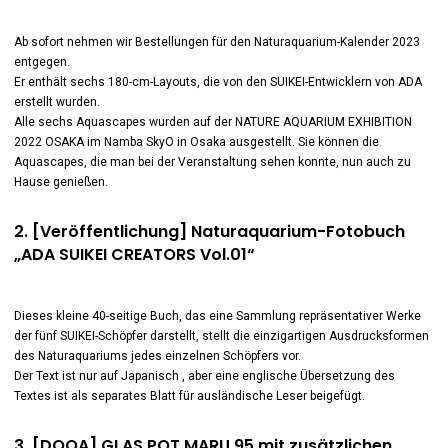
Ab sofort nehmen wir Bestellungen für den Naturaquarium-Kalender 2023
entgegen.
Er enthält sechs 180-cm-Layouts, die von den SUIKEI-Entwicklern von ADA
erstellt wurden.
Alle sechs Aquascapes wurden auf der NATURE AQUARIUM EXHIBITION
2022 OSAKA im Namba SkyO in Osaka ausgestellt. Sie können die
Aquascapes, die man bei der Veranstaltung sehen konnte, nun auch zu
Hause genießen.
2. [Veröffentlichung] Naturaquarium-Fotobuch
„ADA SUIKEI CREATORS Vol.01“
Dieses kleine 40-seitige Buch, das eine Sammlung repräsentativer Werke
der fünf SUIKEI-Schöpfer darstellt, stellt die einzigartigen Ausdrucksformen
des Naturaquariums jedes einzelnen Schöpfers vor.
Der Text ist nur auf Japanisch , aber eine englische Übersetzung des
Textes ist als separates Blatt für ausländische Leser beigefügt.
3. [DOOA] GLAS POT MARU 95 mit zusätzlichen