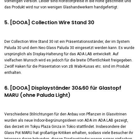
vorherigen Version. Leider sind Rohstoffpreise in die Höhe geschnellt und
das Produkt wird nur von wenigen Glashandwerkern handgefertigt.
5. [DOOA] Collection Wire Stand 30
Der Collection Wire Stand 30 ist ein Präsentationsständer, der im System
Paluda 30 und dem Neo Glass Paluda 30 eingesetzt werden kann. Es wurde
ursprünglich als Display-Halterung für das ADA LAB entwickelt. Auf
vielfachen Wunsch wird es jedoch für die breite Öffentlichkeit freigegeben.
Zwölf Haken für die Präsentation von zB Wabi-Kusas etc. sind im Produkt
enthalten.
6. [DOOA] Displayständer 30&60 für Glastopf
MARU (ohne Paluda Light)
Verschiedene Stilrichtungen für den Anbau von Pflanzen in Glasvitrinen
wurden als neue Indoor-Begrünungsideen von ADA im ADA LAB gezeigt,
das derzeit im Tokyu Plaza Ginza in Tokio stattfindet. Insbesondere der
Glass Pot MARU hat großartige Kritiken erhalten, sodass viele Besucher ihr