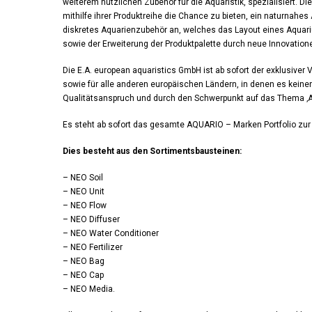
weiterem nützlichen Zubehör für die Aquaristik, spezialisiert. 
mithilfe ihrer Produktreihe die Chance zu bieten, ein naturnah
diskretes Aquarienzubehör an, welches das Layout eines Aquarium
sowie der Erweiterung der Produktpalette durch neue Innovationen 
Die E.A. european aquaristics GmbH ist ab sofort der exklusiver 
sowie für alle anderen europäischen Ländern, in denen es keinen 
Qualitätsanspruch und durch den Schwerpunkt auf das Thema ‚A
Es steht ab sofort das gesamte AQUARIO – Marken Portfolio zur
Dies besteht aus den Sortimentsbausteinen:
– NEO Soil
– NEO Unit
– NEO Flow
– NEO Diffuser
– NEO Water Conditioner
– NEO Fertilizer
– NEO Bag
– NEO Cap
– NEO Media.