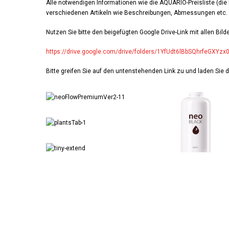
Alle notwendigen Informationen wie die AQUARIO-Preisliste (die P
verschiedenen Artikeln wie Beschreibungen, Abmessungen etc. f
Nutzen Sie bitte den beigefügten Google Drive-Link mit allen Bil
https://drive.google.com/drive/folders/1YfUdt6lBbSQhrfeGXYz
Bitte greifen Sie auf den untenstehenden Link zu und laden Sie d
neoFlowPremiumVer2-
300-
11
neoBlack
plantsTab-
1
tiny-
extend