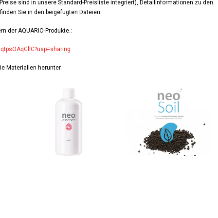
reise sind in unsere Standard-Preisliste integriert), Detailinformationen zu den
inden Sie in den beigefügten Dateien.
dern der AQUARIO-Produkte.:
x0qtpsOAqClIC?usp=sharing
ie Materialien herunter.
neoEssence300
PlantsSoil-
NORMAL-
3Liter