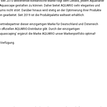
Die seit 2010 bestehende koreanische Marke folgt dem Leitbild, jedem Aquarianer
es Aquascape gestalten zu können. Daher bietet AQUARIO sehr elegantes und
s nicht stört. Darüber hinaus wird stetig an der Optimierung ihrer Produkte
gearbeitet. Seit 2019 ist die Produktpalette weltweit erhältlich.
Vertriebspartner dieser einzigartigen Marke für Deutschland und Österreich
offiziellen AQUARIO-Distributor gibt. Durch der einzigartigen
quascaping‘ ergänzt die Marke AQUARIO unser Markenportfolio optimal!
 Verfügung.